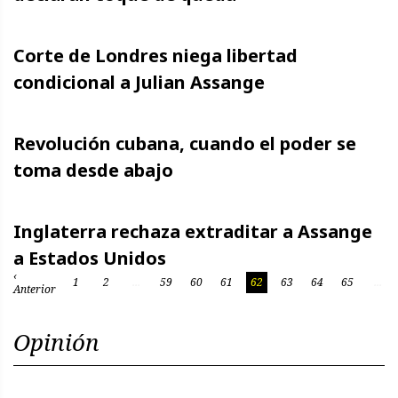
Corte de Londres niega libertad
condicional a Julian Assange
Revolución cubana, cuando el poder se
toma desde abajo
Inglaterra rechaza extraditar a Assange
a Estados Unidos
‹
1
2
...
59
60
61
62
63
64
65
...
Anterior
Opinión