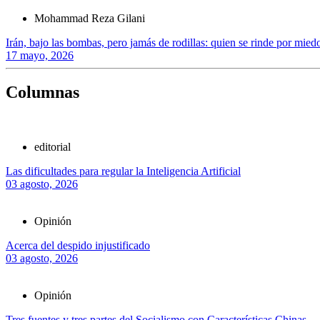
Mohammad Reza Gilani
Irán, bajo las bombas, pero jamás de rodillas: quien se rinde por miedo
17 mayo, 2026
Columnas
editorial
Las dificultades para regular la Inteligencia Artificial
03 agosto, 2026
Opinión
Acerca del despido injustificado
03 agosto, 2026
Opinión
Tres fuentes y tres partes del Socialismo con Características Chinas