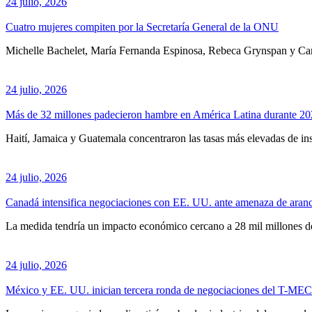
24 julio, 2026
Cuatro mujeres compiten por la Secretaría General de la ONU
Michelle Bachelet, María Fernanda Espinosa, Rebeca Grynspan y Carol
24 julio, 2026
Más de 32 millones padecieron hambre en América Latina durante 
Haití, Jamaica y Guatemala concentraron las tasas más elevadas de ins
24 julio, 2026
Canadá intensifica negociaciones con EE. UU. ante amenaza de aranc
La medida tendría un impacto económico cercano a 28 mil millones de
24 julio, 2026
México y EE. UU. inician tercera ronda de negociaciones del T-MEC