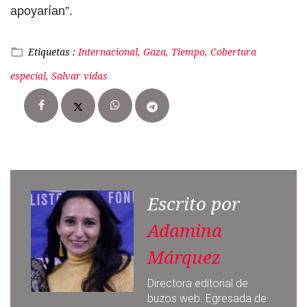
apoyarían”.
Etiquetas :
Internacional, Gaza, Tiempo, Cobertura
especial, Salvar vidas
Escrito por
Adamina
Márquez
Directora editorial de
buzos web. Egresada de