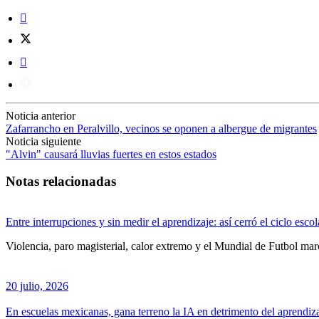
Noticia anterior
Zafarrancho en Peralvillo, vecinos se oponen a albergue de migrantes
Noticia siguiente
"Alvin" causará lluvias fuertes en estos estados
Notas relacionadas
Entre interrupciones y sin medir el aprendizaje: así cerró el ciclo esc
Violencia, paro magisterial, calor extremo y el Mundial de Futbol mar
20 julio, 2026
En escuelas mexicanas, gana terreno la IA en detrimento del aprendiz