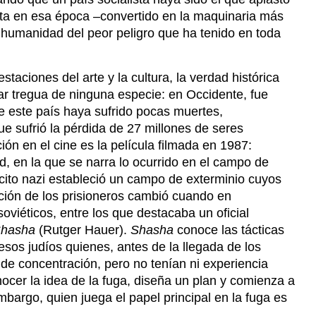
eta en esa época –convertido en la maquinaria más
 humanidad del peor peligro que ha tenido en toda
staciones del arte y la cultura, la verdad histórica
ar tregua de ninguna especie: en Occidente, fue
e este país haya sufrido pocas muertes,
 sufrió la pérdida de 27 millones de seres
n en el cine es la película filmada en 1987:
ld, en la que se narra lo ocurrido en el campo de
rcito nazi estableció un campo de exterminio cuyos
ación de los prisioneros cambió cuando en
viéticos, entre los que destacaba un oficial
hasha
(Rutger Hauer).
Shasha
conoce las tácticas
esos judíos quienes, antes de la llegada de los
de concentración, pero no tenían ni experiencia
nocer la idea de la fuga, diseña un plan y comienza a
mbargo, quien juega el papel principal en la fuga es