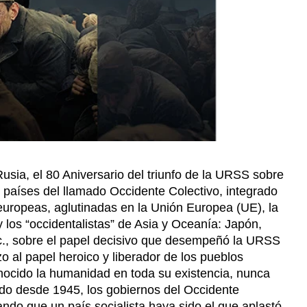
sia, el 80 Aniversario del triunfo de la URSS sobre
s países del llamado Occidente Colectivo, integrado
europeas, aglutinadas en la Unión Europea (UE), la
y los “occidentalistas” de Asia y Oceanía: Japón,
tc., sobre el papel decisivo que desempeñó la URSS
o al papel heroico y liberador de los pueblos
nocido la humanidad en toda su existencia, nunca
ado desde 1945, los gobiernos del Occidente
ndo que un país socialista haya sido el que aplastó