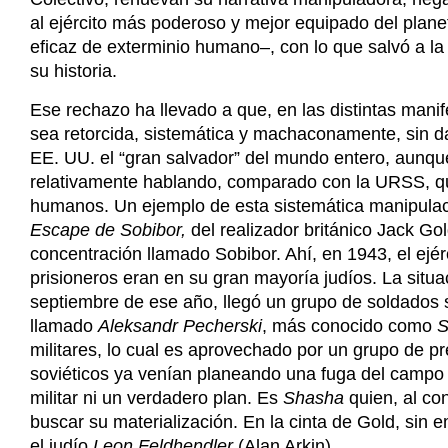
al ejército más poderoso y mejor equipado del plan
eficaz de exterminio humano–, con lo que salvó a la
su historia.
Ese rechazo ha llevado a que, en las distintas manife
sea retorcida, sistemática y machaconamente, sin d
EE. UU. el “gran salvador” del mundo entero, aunqu
relativamente hablando, comparado con la URSS, que
humanos. Un ejemplo de esta sistemática manipulació
Escape de Sobibor,
del realizador británico Jack Go
concentración llamado Sobibor. Ahí, en 1943, el ejé
prisioneros eran en su gran mayoría judíos. La situ
septiembre de ese año, llegó un grupo de soldados so
llamado
Aleksandr Pecherski
, más conocido como
S
militares, lo cual es aprovechado por un grupo de pr
soviéticos ya venían planeando una fuga del campo 
militar ni un verdadero plan. Es
Shasha
quien, al co
buscar su materialización. En la cinta de Gold, sin e
el judío
Leon Feldhendler
(Alan Arkin).