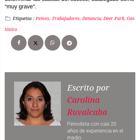
"muy grave".
Etiquetas :
Pemex, Trabajadores, Denuncia, Deer Park, Gas
tóxico
Escrito por
Carolina
Ruvalcaba
Periodista con casi 20
años de experiencia en el
medio.