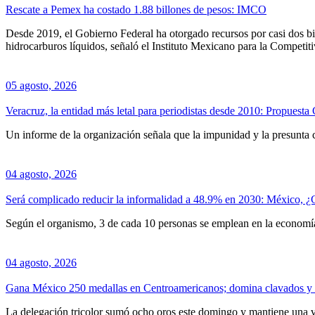
Rescate a Pemex ha costado 1.88 billones de pesos: IMCO
Desde 2019, el Gobierno Federal ha otorgado recursos por casi dos b
hidrocarburos líquidos, señaló el Instituto Mexicano para la Competi
05 agosto, 2026
Veracruz, la entidad más letal para periodistas desde 2010: Propuesta 
Un informe de la organización señala que la impunidad y la presunta c
04 agosto, 2026
Será complicado reducir la informalidad a 48.9% en 2030: México,
Según el organismo, 3 de cada 10 personas se emplean en la economí
04 agosto, 2026
Gana México 250 medallas en Centroamericanos; domina clavados y 
La delegación tricolor sumó ocho oros este domingo y mantiene una v