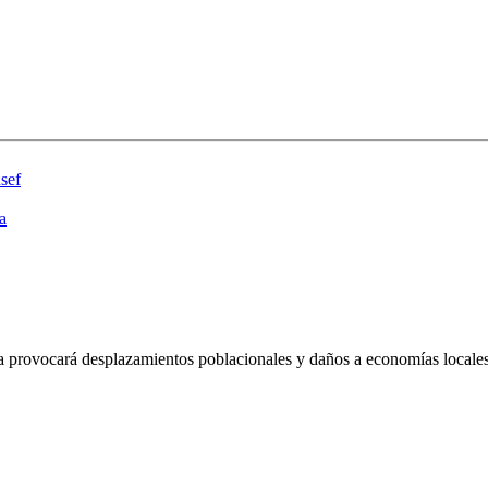
sef
a
ca provocará desplazamientos poblacionales y daños a economías locales