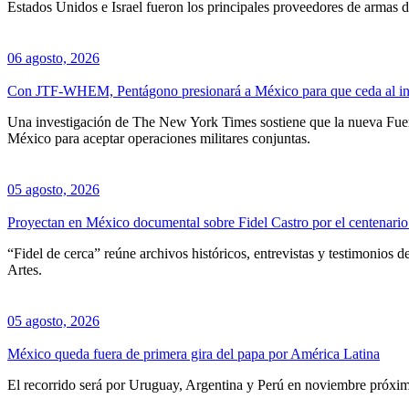
Estados Unidos e Israel fueron los principales proveedores de armas 
06 agosto, 2026
Con JTF-WHEM, Pentágono presionará a México para que ceda al int
Una investigación de The New York Times sostiene que la nueva Fuer
México para aceptar operaciones militares conjuntas.
05 agosto, 2026
Proyectan en México documental sobre Fidel Castro por el centenario 
“Fidel de cerca” reúne archivos históricos, entrevistas y testimonios d
Artes.
05 agosto, 2026
México queda fuera de primera gira del papa por América Latina
El recorrido será por Uruguay, Argentina y Perú en noviembre próxi