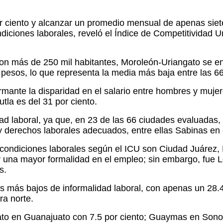
por ciento y alcanzar un promedio mensual de apenas si
diciones laborales, reveló el Índice de Competitividad U
on más de 250 mil habitantes, Moroleón-Uriangato se en
pesos, lo que representa la media más baja entre las 6
rmante la disparidad en el salario entre hombres y muj
tla es del 31 por ciento.
dad laboral, ya que, en 23 de las 66 ciudades evaluadas,
l y derechos laborales adecuados, entre ellas Sabinas en
de condiciones laborales según el ICU son Ciudad Juárez
 una mayor formalidad en el empleo; sin embargo, fue L
s.
s más bajos de informalidad laboral, con apenas un 28.4
ra norte.
to en Guanajuato con 7.5 por ciento; Guaymas en Sonor