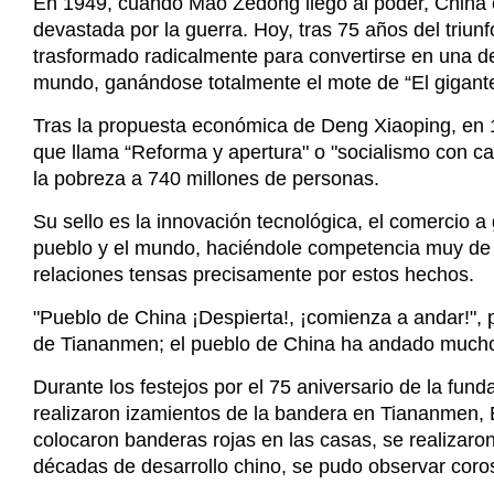
En 1949, cuando Mao Zedong llegó al poder, China 
devastada por la guerra. Hoy, tras 75 años del triunf
trasformado radicalmente para convertirse en una d
mundo, ganándose totalmente el mote de “El gigante
Tras la propuesta económica de Deng Xiaoping, en 19
que llama “Reforma y apertura" o "socialismo con ca
la pobreza a 740 millones de personas.
Su sello es la innovación tecnológica, el comercio a
pueblo y el mundo, haciéndole competencia muy de
relaciones tensas precisamente por estos hechos.
"Pueblo de China ¡Despierta!, ¡comienza a andar!",
de Tiananmen; el pueblo de China ha andado mucho
Durante los festejos por el 75 aniversario de la fu
realizaron izamientos de la bandera en Tiananmen, 
colocaron banderas rojas en las casas, se realizaron
décadas de desarrollo chino, se pudo observar coros i