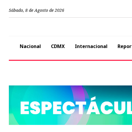
Sábado
,
8
de
Agosto
de
2026
Nacional
CDMX
Internacional
Repor
Previous
Cobertura especial
Ni Rusia ni Irán