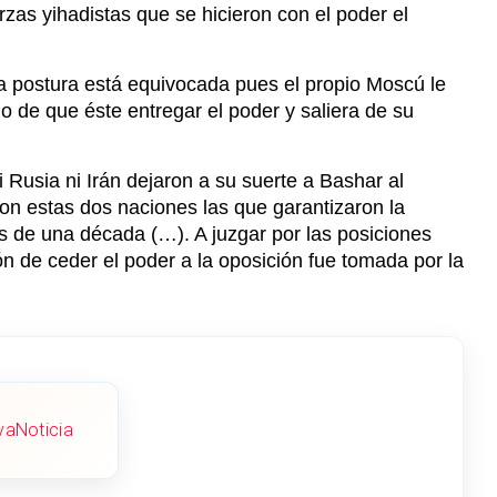
ni Rusia ni Irán dejaron a su suerte a Bashar al
ron estas dos naciones las que garantizaron la
ás de una década (…). A juzgar por las posiciones
 de ceder el poder a la oposición fue tomada por la
aNoticia
e asegura que fue el propio Al Assad el que tomó la
enta el grupo fundamentalista Hayat Tahrir al Sham
S), encabezado por Abu Mohammed al Jawlani.