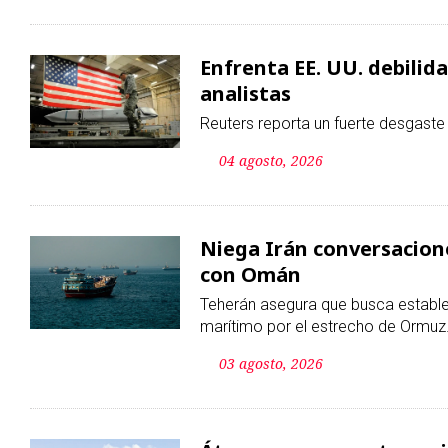
04 agosto, 2026
Niega Irán conversacion
con Omán
Teherán asegura que busca estable
marítimo por el estrecho de Ormuz
03 agosto, 2026
Átomos, guerra y terrori
El seis y el nueve de agosto se con
bomba nuclear sobre más de 200 mi
03 agosto, 2026