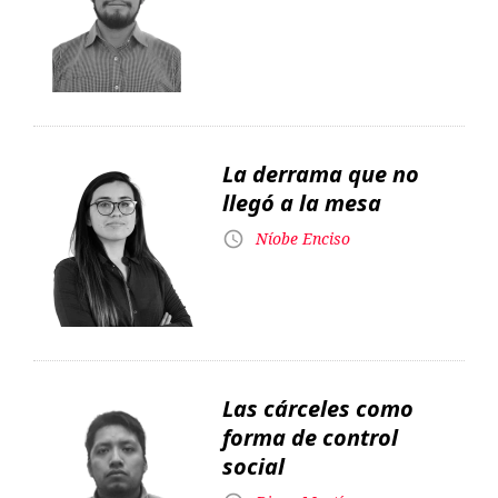
La derrama que no
llegó a la mesa
Níobe Enciso
Las cárceles como
forma de control
social
Diego Martínez
Un payador anarquista