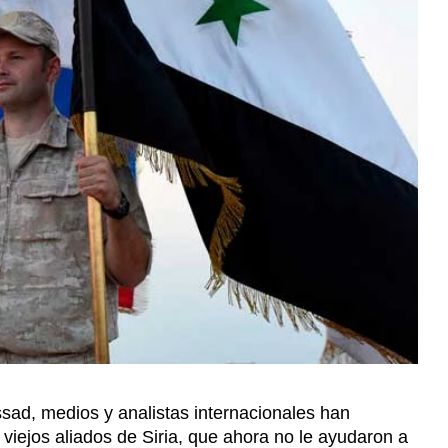
Assad, medios y analistas internacionales han
 viejos aliados de Siria, que ahora no le ayudaron a
erzas yihadistas que se hicieron con el poder el
ta postura está equivocada pues el propio Moscú le
ego de que éste entregar el poder y saliera de su