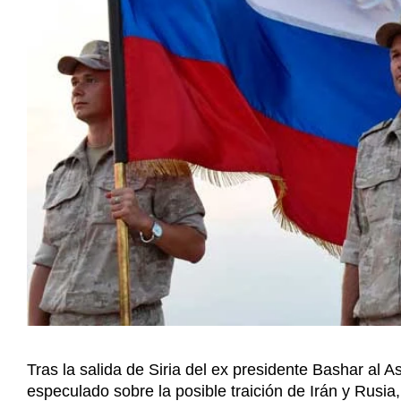
Tras la salida de Siria del ex presidente Bashar al 
especulado sobre la posible traición de Irán y Rusia,
tratar de retener el gobierno y contrarrestar a las fu
pasado ocho de diciembre.
Sin embargo, para analistas no prooccidentales, es
ofreció refugio político a Al Assad y a su familia, lu
país.