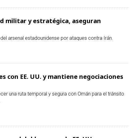
es con EE. UU. y mantiene negociaciones
cer una ruta temporal y segura con Omán para el tránsito
.
smo: el doble rasero de EE. UU.
denará la impunidad de EE. UU., único país que lanzó una
l civiles en Hiroshima y Nagasaki.