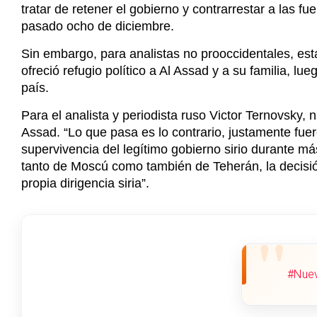
Para el analista y periodista ruso Victor Ternovsky, 
Assad. “Lo que pasa es lo contrario, justamente fue
supervivencia del legítimo gobierno sirio durante m
tanto de Moscú como también de Teherán, la decisión
propia dirigencia siria”.
#Nuev
En un comunicado emitido por la Cancillería rusa, s
decisión de entregar el poder, mismo que ahora ost
(Organización para la Liberación del Levante, HT