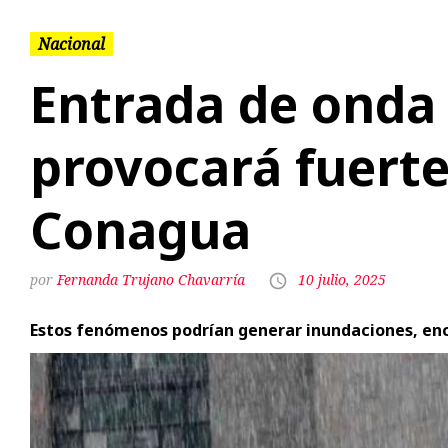
provocará fuertes
Conagua
Fernanda Trujano Chavarría
10 julio, 2025
Estos fenómenos podrían generar inundaciones, enc