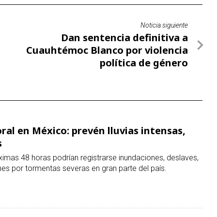
ral en México: prevén lluvias intensas,
s
ximas 48 horas podrían registrarse inundaciones, deslaves,
nes por tormentas severas en gran parte del país.
vias agravan el problema: Coyoacán
e socavones
ortes de hundimientos en la Ciudad de México durante el
án encabeza la lista de alcaldías con más socavones.