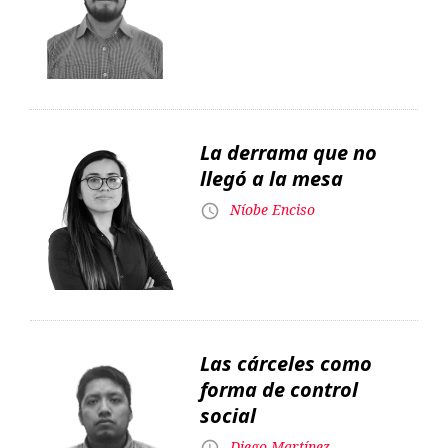
La derrama que no
llegó a la mesa
Níobe Enciso
Las cárceles como
forma de control
social
Diego Martínez
Un payador anarquista