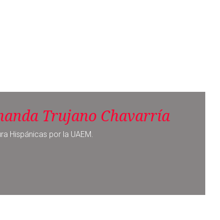
nanda Trujano Chavarría
ura Hispánicas por la UAEM.
Noticia siguiente
Dan sentencia definitiva a
Cuauhtémoc Blanco por violencia
política de género