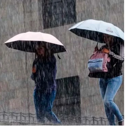
es lluvias, tormentas eléctricas y otras condiciones
specialmente a los estados del norte, sureste y
al del Agua (Conagua).