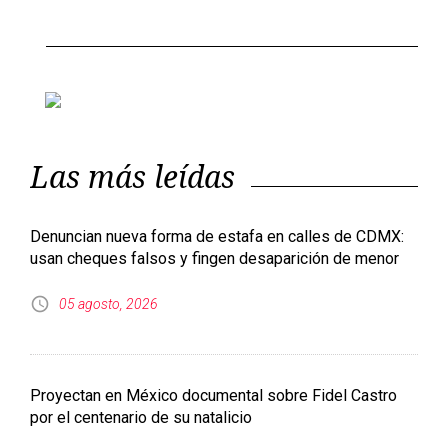
Las más leídas
Denuncian nueva forma de estafa en calles de CDMX:
usan cheques falsos y fingen desaparición de menor
05 agosto, 2026
Proyectan en México documental sobre Fidel Castro
por el centenario de su natalicio
05 agosto, 2026
Con JTF-WHEM, Pentágono presionará a México para
que ceda al intervencionismo militar: investigadora del