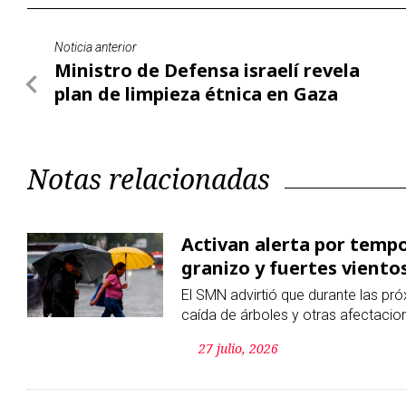
Notas relacionadas
Activan alerta por tempo
granizo y fuertes viento
El SMN advirtió que durante las pró
caída de árboles y otras afectacio
27 julio, 2026
CDMX se hunde y las llu
encabeza los reportes d
Las lluvias casi triplicaron los rep
segundo trimestre de 2026. Coyoac