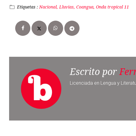
Escrito por
Fer
Licenciada en Lengua y Literat
Noticia anterior
Ministro de Defensa israelí revela
plan de limpieza étnica en Gaza