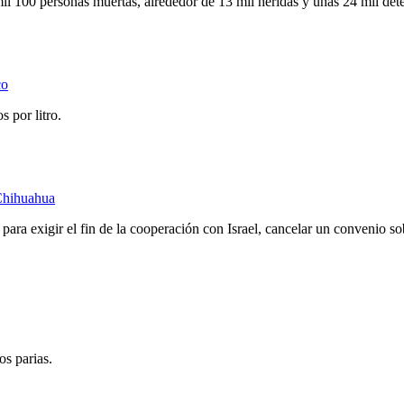
il 100 personas muertas, alrededor de 13 mil heridas y unas 24 mil det
co
 por litro.
 Chihuahua
para exigir el fin de la cooperación con Israel, cancelar un convenio s
os parias.