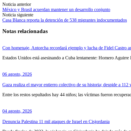
Noticia anterior
México y Brasil acuerdan mantener un desarrollo conjunto
Noticia siguiente
Casa Blanca reporta la detención de 538 migrantes indocumentados
Notas relacionadas
Con homenaje, Antorcha recordará ejemplo y lucha de Fidel Castro a
Estados Unidos está asesinando a Cuba lentamente: Homero Aguirre 
06 agosto, 2026
Gaza realiza el mayor entierro colectivo de su historia; despide a 112 
Entre los restos sepultados hay 44 niños; las víctimas fueron recuper
04 agosto, 2026
Denuncia Palestina 11 mil ataques de Israel en Cisjordania