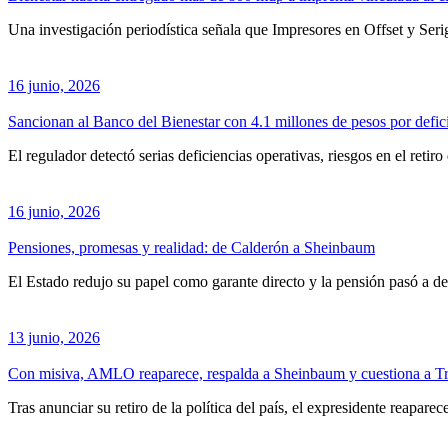
Una investigación periodística señala que Impresores en Offset y Serig
16 junio, 2026
Sancionan al Banco del Bienestar con 4.1 millones de pesos por defic
El regulador detectó serias deficiencias operativas, riesgos en el retir
16 junio, 2026
Pensiones, promesas y realidad: de Calderón a Sheinbaum
El Estado redujo su papel como garante directo y la pensión pasó a de
13 junio, 2026
Con misiva, AMLO reaparece, respalda a Sheinbaum y cuestiona a 
Tras anunciar su retiro de la política del país, el expresidente reapar