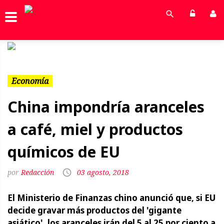
Previous
Next
Economía
China impondría aranceles
a café, miel y productos
químicos de EU
Redacción
03 agosto, 2018
El Ministerio de Finanzas chino anunció que, si EU
decide gravar más productos del 'gigante
asiático', los aranceles irán del 5 al 25 por ciento a