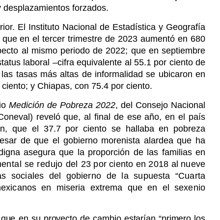
y desplazamientos forzados.
rior. El Instituto Nacional de Estadística y Geografía
 que en el tercer trimestre de 2023 aumentó en 680
specto al mismo periodo de 2022; que en septiembre
tus laboral –cifra equivalente al 55.1 por ciento de
as tasas más altas de informalidad se ubicaron en
ciento; y Chiapas, con 75.4 por ciento.
dio
Medición de Pobreza 2022
, del Consejo Nacional
Coneval) reveló que, al final de ese año, en el país
n, que el 37.7 por ciento se hallaba en pobreza
esar de que el gobierno morenista alardea que ha
edigna asegura que la proporción de las familias en
ntal se redujo del
23 por ciento en 2018 al nueve
s sociales del gobierno de la supuesta “Cuarta
exicanos en miseria extrema que en el sexenio
ue en su proyecto de cambio estarían “primero los