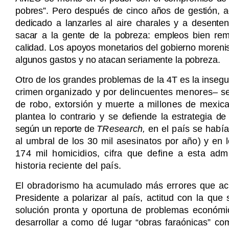
pobres”. Pero después de cinco años de gestión, 
dedicado a lanzarles al aire charales y a desente
sacar a la gente de la pobreza: empleos bien rem
calidad. Los apoyos monetarios del gobierno morenis
algunos gastos y no atacan seriamente la pobreza.
Otro de los grandes problemas de la 4T es la inseguri
crimen
organizado y por delincuentes menores– s
de robo, extorsión y muerte a millones de mexica
plantea lo contrario y se defiende la estrategia d
según un reporte de
TResearch,
en el país se había
al umbral de los 30 mil asesinatos por año) y en 
174 mil homicidios, cifra que define a esta adm
historia reciente del país.
El obradorismo ha acumulado más errores que aci
Presidente a polarizar al país, actitud con la que s
solución pronta y oportuna de problemas económic
desarrollar a como dé lugar “obras faraónicas” com