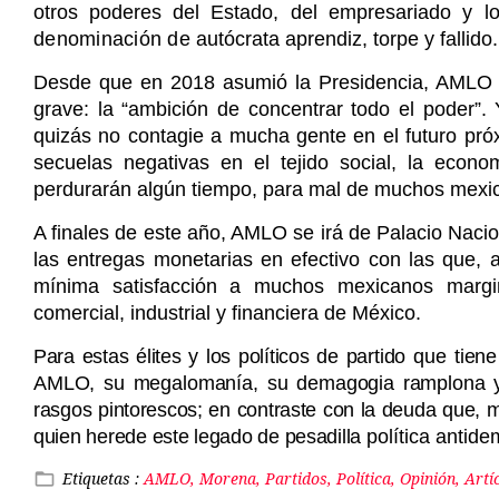
otros poderes del Estado, del empresariado
y l
denominación de
autócrata aprendiz, torpe y fallido.
Desde que en 2018 asumió la Presidencia, AMLO e
grave: la “ambición de concentrar todo el poder”.
quizás no contagie a mucha gente en el futuro pró
secuelas negativas en el tejido social, la econom
perdurarán algún tiempo, para mal de muchos mexic
A finales de este año, AMLO se irá de Palacio Nacio
las entregas monetarias en efectivo con las que, 
mínima satisfacción a muchos mexicanos marginad
comercial, industrial y financiera de México.
Para estas élites y los políticos de par
tido que tien
AMLO, su megalomanía, su demagogia ramplona
rasgos pintorescos; en contraste con la deuda que, 
quien herede este legado de pesadilla
política antide
Etiquetas :
AMLO, Morena, Partidos, Política, Opinión, Artí