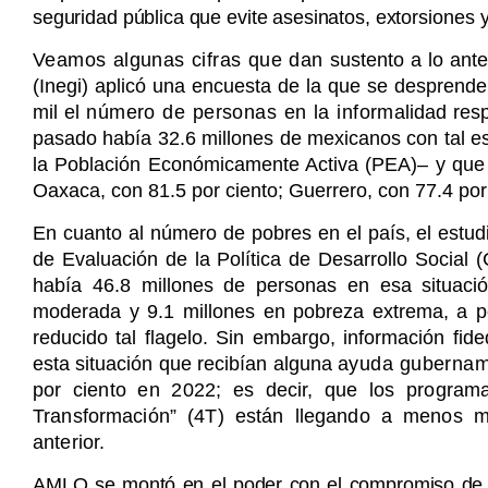
seguridad pública que evite asesinatos, extor
siones 
Veamos algunas cifras que dan
sustento a lo ante
(Inegi) aplicó una encuesta de la que se desprende
mil el
número de personas en la informa
lidad re
pasado había 32.6 millones de mexicanos con tal esta
la Población Económicamente Activa (PEA)– y que l
Oaxaca, con 81.5 por ciento; Guerrero, con 77.4 por 
En cuanto al número de pobres en el país, el estu
de Evaluación de la Política de Desarrollo Social (
había 46.8 millones de personas en esa situació
moderada y 9.1 millones en pobreza extrema, a p
reducido tal flagelo. Sin embargo, información fid
esta situación que recibían alguna
ayuda gubername
por ciento en 2022; es decir, que los programa
Transformación” (4T) están llegando a menos m
anterior.
AMLO se montó en el poder con el compromiso de q