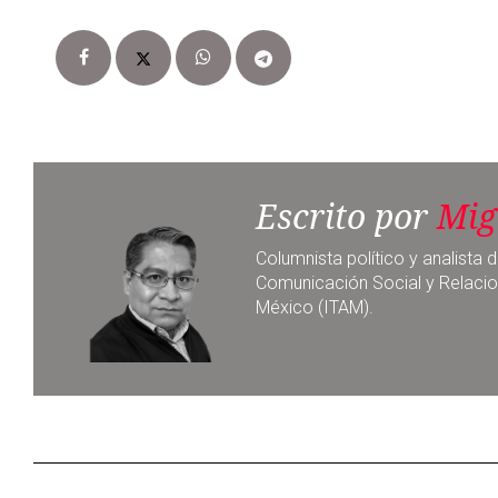
Escrito por
Mig
Columnista político y analist
Comunicación Social y Relacio
México (ITAM).