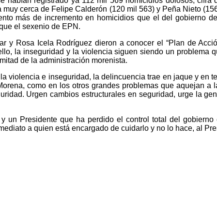
e habían registrado ya 112 mil 569 homicidios dolosos; cifra 
aría muy cerca de Felipe Calderón (120 mil 563) y Peña Nieto (
ento más de incremento en homicidios que el del gobierno de 
 que el sexenio de EPN.
ar y Rosa Icela Rodríguez dieron a conocer el “Plan de Acci
ello, la inseguridad y la violencia siguen siendo un problema 
mitad de la administración morenista.
violencia e inseguridad, la delincuencia trae en jaque y en te
Morena, como en los otros grandes problemas que aquejan a la
guridad. Urgen cambios estructurales en seguridad, urge la ge
y un Presidente que ha perdido el control total del gobierno
ediato a quien está encargado de cuidarlo y no lo hace, al Pres