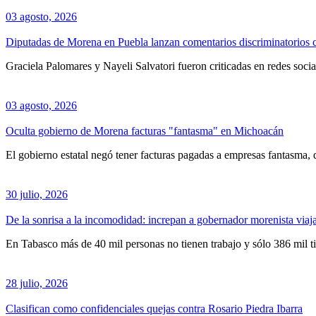
03 agosto, 2026
Diputadas de Morena en Puebla lanzan comentarios discriminatorios 
Graciela Palomares y Nayeli Salvatori fueron criticadas en redes soci
03 agosto, 2026
Oculta gobierno de Morena facturas "fantasma" en Michoacán
El gobierno estatal negó tener facturas pagadas a empresas fantasma,
30 julio, 2026
De la sonrisa a la incomodidad: increpan a gobernador morenista viaj
En Tabasco más de 40 mil personas no tienen trabajo y sólo 386 mil ti
28 julio, 2026
Clasifican como confidenciales quejas contra Rosario Piedra Ibarra