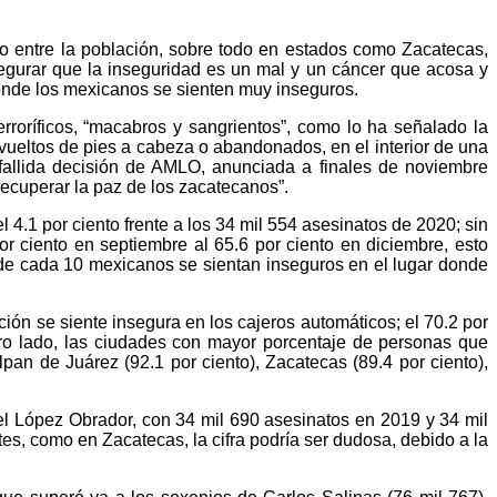
do entre la población, sobre todo en estados como Zacatecas,
gurar que la inseguridad es un mal y un cáncer que acosa y
donde los mexicanos se sienten muy inseguros.
rroríficos, “macabros y sangrientos”, como lo ha señalado la
nvueltos de pies a cabeza o abandonados, en el interior de una
fallida decisión de AMLO, anunciada a finales de noviembre
recuperar la paz de los zacatecanos”.
.1 por ciento frente a los 34 mil 554 asesinatos de 2020; sin
 ciento en septiembre al 65.6 por ciento en diciembre, esto
ho de cada 10 mexicanos se sientan inseguros en el lugar donde
ción se siente insegura en los cajeros automáticos; el 70.2 por
otro lado, las ciudades con mayor porcentaje de personas que
pan de Juárez (92.1 por ciento), Zacatecas (89.4 por ciento),
el López Obrador, con 34 mil 690 asesinatos en 2019 y 34 mil
s, como en Zacatecas, la cifra podría ser dudosa, debido a la