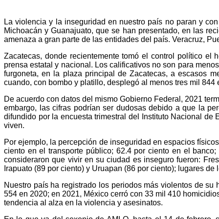
La violencia y la inseguridad en nuestro país no paran y co
Michoacán y Guanajuato, que se han presentado, en las rec
amenaza a gran parte de las entidades del país. Veracruz, Pu
Zacatecas, donde recientemente tomó el control político el 
prensa estatal y nacional. Los calificativos no son para meno
furgoneta, en la plaza principal de Zacatecas, a escasos 
cuando, con bombo y platillo, desplegó al menos tres mil 844 e
De acuerdo con datos del mismo Gobierno Federal, 2021 termin
embargo, las cifras podrían ser dudosas debido a que la pe
difundido por la encuesta trimestral del Instituto Nacional d
viven.
Por ejemplo, la percepción de inseguridad en espacios físicos 
ciento en el transporte público; 62.4 por ciento en el banc
consideraron que vivir en su ciudad es inseguro fueron: Fres
Irapuato (89 por ciento) y Uruapan (86 por ciento); lugares de l
Nuestro país ha registrado los periodos más violentos de su
554 en 2020; en 2021, México cerró con 33 mil 410 homicidios
tendencia al alza en la violencia y asesinatos.