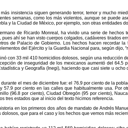
n más insistencia siguen generando terror, temor y mucho mie
ientes semanas, como los más violentos, aunque se puede ase
ebla y la Ciudad de México, por ejemplo, son otras entidades 
hermano de Ricardo Monreal, ha vivido una serie de hechos te
s, pues ahí se han visto cuerpos colgados, cadáveres tirados e
metros de Palacio de Gobierno. Los hechos hacen recordar la 
lementos del Ejército y la Guardia Nacional para, según dijo, “
ó con 33 mil 410 homicidios dolosos, según una reducción del 4
rcepción de inseguridad de los mexicanos aumentó del 64.5 por
e Estadística y Geografía (Inegi), haciendo que casi siete u oc
durante el mes de diciembre fue: el 76.9 por ciento de la pobla
o; y 57.9 por ciento en las calles que habitualmente usa. Por 
nillo (96.8 por ciento), Ciudad Obregón (95 por ciento), Naucal
os tres estados que al inicio del texto hicimos referencia.
 historia en los primeros dos años de mandato de Andrés Manu
 dolosos, que para el caso y los hechos que vemos más reciente