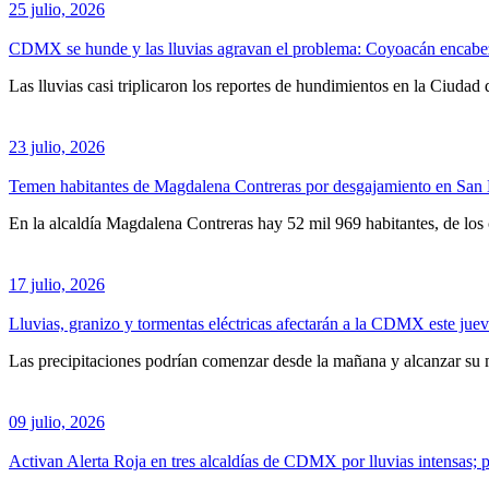
25 julio, 2026
CDMX se hunde y las lluvias agravan el problema: Coyoacán encabez
Las lluvias casi triplicaron los reportes de hundimientos en la Ciuda
23 julio, 2026
Temen habitantes de Magdalena Contreras por desgajamiento en San
En la alcaldía Magdalena Contreras hay 52 mil 969 habitantes, de los
17 julio, 2026
Lluvias, granizo y tormentas eléctricas afectarán a la CDMX este jue
Las precipitaciones podrían comenzar desde la mañana y alcanzar su m
09 julio, 2026
Activan Alerta Roja en tres alcaldías de CDMX por lluvias intensas;