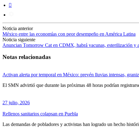
Noticia anterior
México entre las economías con peor desempeño en América Latina
Noticia siguiente
Anuncian Tomorrow Cat en CDMX, habrá vacunas, esterilización y a
Notas relacionadas
Activan alerta por temporal en México: prevén lluvias intensas, graniz
El SMN advirtió que durante las próximas 48 horas podrían registrarse 
27 julio, 2026
Rellenos sanitarios colapsan en Puebla
Las demandas de pobladores y activistas han logrado un hecho históric