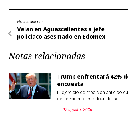
Notas relacionadas
Trump enfrentará 42% de
encuesta
El ejercicio de medición anticipó 
del presidente estadounidense.
07 agosto, 2026
EE. UU. escala la presión
funcionarios por presunt
Estados Unidos sancionó a cinco e
cubano por su presunta participaci
militares y de seguridad de la isla.