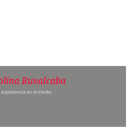
olina Ruvalcaba
 experiencia en el medio.
Noticia siguiente
Recibirá Morena multa más alta por
parte del INE