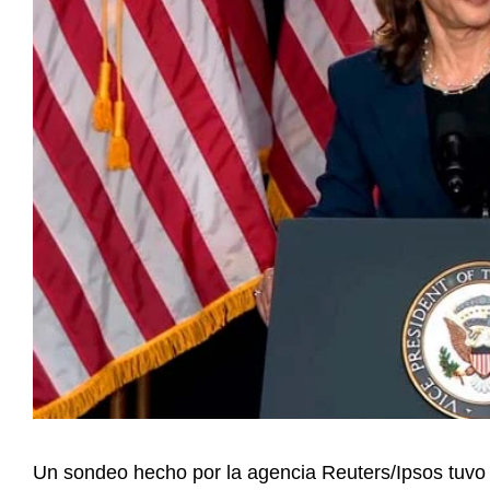
Un sondeo hecho por la agencia Reuters/Ipsos tuvo
Unidos (EE. UU.), Kamala Harris, ha logrado una ve
expresidente republicano Donald Trump.
El ejercicio de opinión reveló que la vicepresidenta 
42 por ciento que obtuvo Trump, una diferencia dent