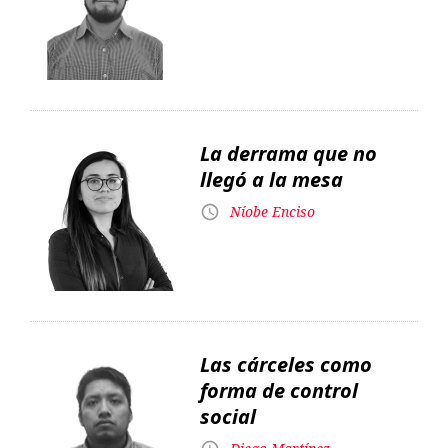
La derrama que no
llegó a la mesa
Níobe Enciso
Las cárceles como
forma de control
social
Diego Martínez
Un payador anarquista