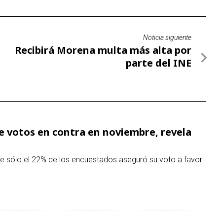
 votos en contra en noviembre, revela
que sólo el 22% de los encuestados aseguró su voto a favor
 sobre Cuba: sanciona a 5 entidades y 8
os vínculos militares
ntidades y ocho personas vinculadas con el Gobierno
ón en la adquisición de armamento para las fuerzas