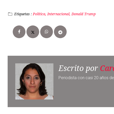
Escrito por
Car
Periodista con casi 20 años de
Noticia anterior
Velan en Aguascalientes a jefe
policiaco asesinado en Edomex