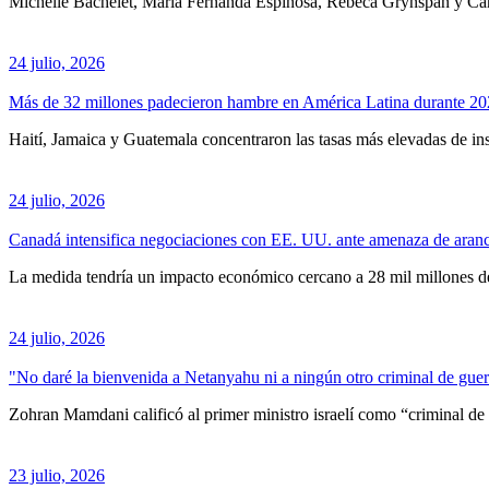
Michelle Bachelet, María Fernanda Espinosa, Rebeca Grynspan y Carol
24 julio, 2026
Más de 32 millones padecieron hambre en América Latina durante 
Haití, Jamaica y Guatemala concentraron las tasas más elevadas de ins
24 julio, 2026
Canadá intensifica negociaciones con EE. UU. ante amenaza de aranc
La medida tendría un impacto económico cercano a 28 mil millones de
24 julio, 2026
"No daré la bienvenida a Netanyahu ni a ningún otro criminal de gue
Zohran Mamdani calificó al primer ministro israelí como “criminal de 
23 julio, 2026