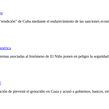
eo
endición" de Cuba mediante el endurecimiento de las sanciones económic
américa
tremas asociadas al fenómeno de El Niño ponen en peligro la seguridad 
U
ión de prevenir el genocidio en Gaza y acusó a gobiernos, bancos, emp