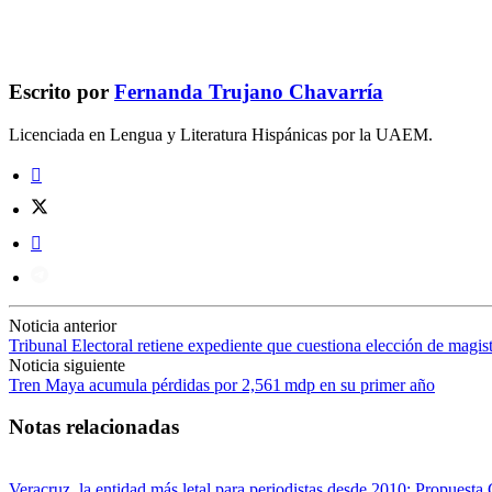
Escrito por
Fernanda Trujano Chavarría
Licenciada en Lengua y Literatura Hispánicas por la UAEM.
Noticia anterior
Tribunal Electoral retiene expediente que cuestiona elección de magis
Noticia siguiente
Tren Maya acumula pérdidas por 2,561 mdp en su primer año
Notas relacionadas
Veracruz, la entidad más letal para periodistas desde 2010: Propuesta 