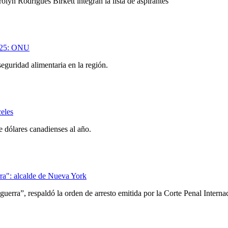
yn Rodrigues Birkett integran la lista de aspirantes
2025: ONU
eguridad alimentaria en la región.
eles
 dólares canadienses al año.
rra": alcalde de Nueva York
guerra”, respaldó la orden de arresto emitida por la Corte Penal Intern