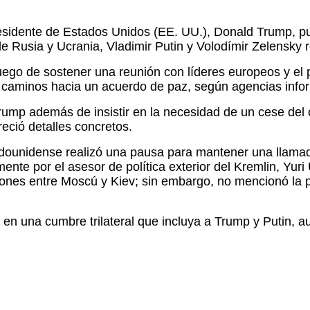
esidente de Estados Unidos (EE. UU.), Donald Trump, pu
 Rusia y Ucrania, Vladimir Putin y Volodímir Zelensky 
uego de sostener una reunión con líderes europeos y el 
s caminos hacia un acuerdo de paz, según agencias info
ump además de insistir en la necesidad de un cese del c
reció detalles concretos.
tadounidense realizó una pausa para mantener una llamada
mente por el asesor de política exterior del Kremlin, Y
iones entre Moscú y Kiev; sin embargo, no mencionó la pa
 en una cumbre trilateral que incluya a Trump y Putin, au