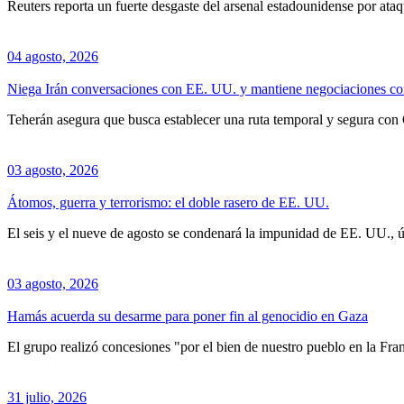
Reuters reporta un fuerte desgaste del arsenal estadounidense por ataq
04 agosto, 2026
Niega Irán conversaciones con EE. UU. y mantiene negociaciones 
Teherán asegura que busca establecer una ruta temporal y segura con 
03 agosto, 2026
Átomos, guerra y terrorismo: el doble rasero de EE. UU.
El seis y el nueve de agosto se condenará la impunidad de EE. UU., 
03 agosto, 2026
Hamás acuerda su desarme para poner fin al genocidio en Gaza
El grupo realizó concesiones "por el bien de nuestro pueblo en la Fra
31 julio, 2026