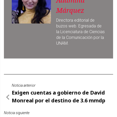
Adamina
Márquez
Directora editorial de
buzos web. Egresada de
la Licenciatura de Ciencias
de la Comunicación por la
UNAM.
Noticia anterior
Exigen cuentas a gobierno de David
Monreal por el destino de 3.6 mmdp
Noticia siguiente