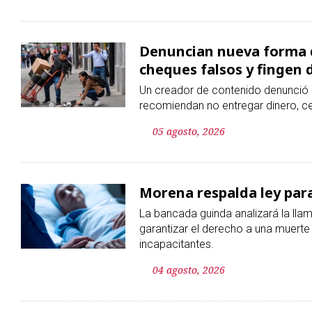
recomiendan no entregar dinero, ce
05 agosto, 2026
Morena respalda ley para
La bancada guinda analizará la llam
garantizar el derecho a una muert
incapacitantes.
04 agosto, 2026
Sheinbaum conserva 67 %
mexicanos
La presidenta mantiene niveles esta
crimen organizado y la corrupción