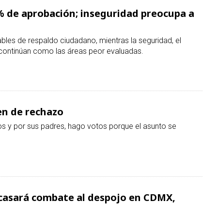
en de rechazo
 y por sus padres, hago votos porque el asunto se
racasará combate al despojo en CDMX,
cho penal, compartió con buzos que sin protocolos ágiles,
 procesos tortuosos y complica la recuperación de