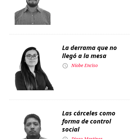
La derrama que no
llegó a la mesa
Níobe Enciso
Las cárceles como
forma de control
social
Diego Martínez
Un payador anarquista