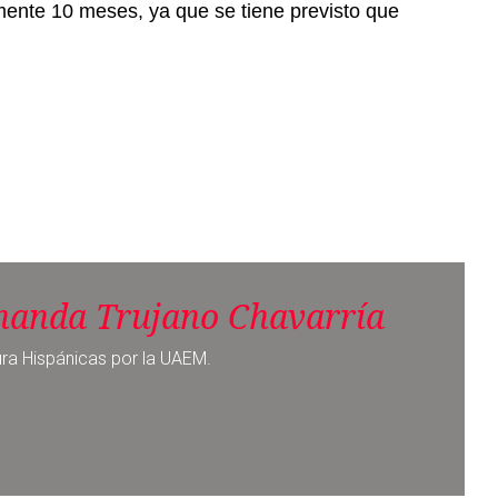
nanda Trujano Chavarría
ura Hispánicas por la UAEM.
Noticia siguiente
Muere primera persona por gripe