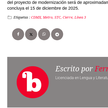
Escrito por
Fer
Licenciada en Lengua y Literat
Noticia anterior
Incrementaron delitos en 2024; al