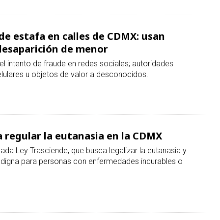
lulares u objetos de valor a desconocidos.
 regular la eutanasia en la CDMX
ada Ley Trasciende, que busca legalizar la eutanasia y
e digna para personas con enfermedades incurables o
 de aprobación; inseguridad preocupa a
bles de respaldo ciudadano, mientras la seguridad, el
 continúan como las áreas peor evaluadas.