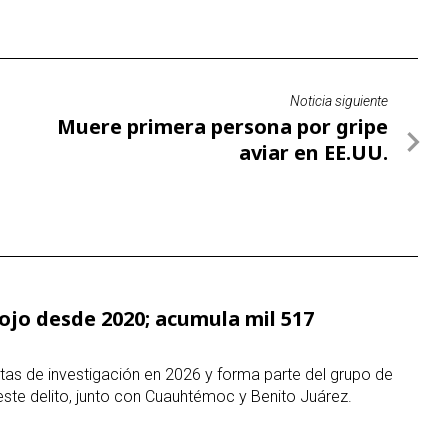
aviar en EE.UU.
ojo desde 2020; acumula mil 517
as de investigación en 2026 y forma parte del grupo de
este delito, junto con Cuauhtémoc y Benito Juárez.
e estafa en calles de CDMX: usan
 desaparición de menor
l intento de fraude en redes sociales; autoridades