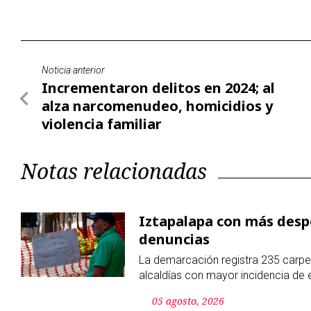
alza narcomenudeo, homicidios y
violencia familiar
Notas relacionadas
Iztapalapa con más desp
denuncias
La demarcación registra 235 carpet
alcaldías con mayor incidencia de 
05 agosto, 2026
Denuncian nueva forma d
cheques falsos y fingen
Un creador de contenido denunció e