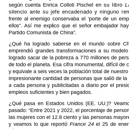
según cuenta Enrica Colloti Pischel en
su libro
L
silencio ante su jefe encadenado y ninguno r
frente al enemigo conservaba el ‘porte de un em
ellos”. Así me explico que el señor embajador
hay
Partido Comunista de China”.
¿Qué ha logrado saberse en el mundo sobre Ch
emprendió grandes transformaciones a su modelo
logrado sacar de la pobreza a 770 millones de perso
de todo el planeta. Esa cifra monumental, difícil de 
y equivale a seis veces la población total de nuestr
impresionante cantidad de personas que salió de la
a cada persona y publicitadas a diario por el pres
empleos suficientes y bien pagados.
¿Qué pasa en Estados Unidos (
EE. UU.)
? Veamo
pasado: “Entre 2021 y 2022, el porcentaje de person
las mujeres con el 12.8 ciento y las personas mayor
y veamos lo que reportó
France 24
el 25 de ener