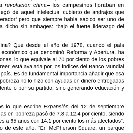
a revolución china
– los campesinos lloraban en
enegó de
aquel intelectual cubierto de andrajos que
perador’ pero que siempre había
sabido ser uno de
a dicho sin ambages: “bajo el fuerte liderazgo del
ina? Que desde el año de 1978, cuando el país
 económico que denominó Reforma y Apertura, ha
nas, lo que equivale al 70 por ciento de los pobres
creer, está avalada por los índices del Banco Mundial
o país. Es de fundamental importancia añadir que esa
 pobreza no lo hizo con ayudas en dinero entregadas
idente o por su partido, sino generando educación y
s lo que escribe
Expansión
del 12 de septiembre
as en pobreza pasó de 7.8 a 12.4 por ciento, siendo
es a 65 años con 14.1 por ciento los más afectados”;
o de este año: “En McPherson Square, un parque