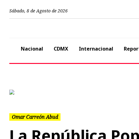
Sábado
,
8
de
Agosto
de
2026
Nacional
CDMX
Internacional
Repor
Previous
Omar Carreón Abud
La República Pop