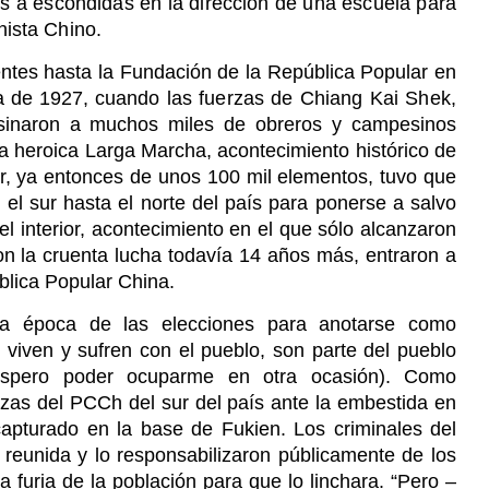
s a escondidas en la dirección de una escuela para
nista Chino.
ntes hasta la Fundación de la República Popular en
a de 1927, cuando
las fuerzas de Chiang Kai Shek,
sinaron a muchos miles de obreros y campesinos
 heroica Larga Marcha, acontecimiento histórico de
r, ya entonces de unos 100 mil elementos, tuvo que
el sur hasta el norte del país para ponerse a salvo
el interior, acontecimiento en el que sólo alcanzaron
ron la cruenta lucha todavía 14 años más, entraron a
blica Popular China.
a época de las elecciones para anotarse como
 viven y sufren con el pueblo, son parte del pueblo
espero poder ocuparme en otra ocasión). Como
rzas del PCCh del sur del país ante la embestida en
 capturado en la base de Fukien. Los criminales del
reunida y lo responsabilizaron públicamente de los
a furia de la población para que lo linchara. “Pero –