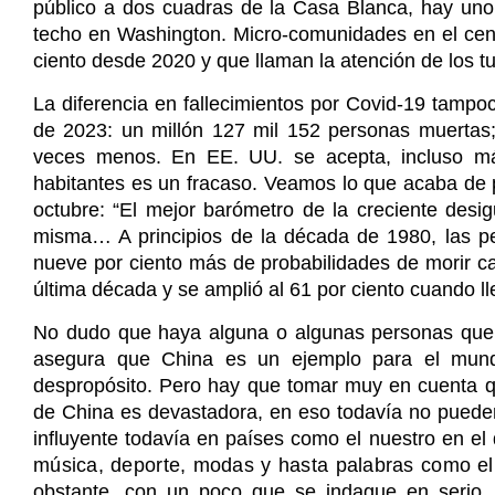
público a dos cuadras de la Casa Blanca, hay un
techo en Washington. Micro-comunidades en el cen
ciento desde 2020 y que llaman la atención de los tur
La diferencia en fallecimientos por Covid-19 tampo
de 2023: un millón 127 mil 152 personas muertas;
veces menos. En EE. UU. se acepta, incluso má
habitantes es un fracaso. Veamos lo que acaba de p
octubre: “El mejor barómetro de la creciente desi
misma… A principios de la década de 1980, las p
nueve por ciento más de probabilidades de morir cad
última década y se amplió al 61 por ciento cuando ll
No dudo que haya alguna o algunas personas que h
asegura que China es un ejemplo para el mund
despropósito. Pero hay que tomar muy en cuenta q
de China es devastadora, en eso todavía no pueden
influyente todavía en países como el nuestro en el 
música, deporte, modas y hasta palabras como
e
obstante, con un poco que se indague en serio, s