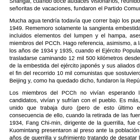
Shangai,
cuando doce audaces visionarios, reunido
señoritas de vacaciones, fundaron el Partido Comu
Mucha agua tendría todavía que correr bajo los pue
1949. Rememoro solamente la sangienta embestid
incluidos elementos del
lumpen y el hampa, ase
miembros del PCCh. Hago referencia, asimismo, a la
los años de 1934 y 1935, cuando el Ejército Popula
trasladarse caminando 12 mil 500 kilómetros desde 
de la embestida del ejército japonés y sus aliados d
el fin del recorrido 10 mil comunistas que sostuvie
Beijing y, como ha quedado dicho, fundaron la Repú
Los miembros del PCCh no vivían esperando l
candidatos, vivían y sufrían con el pueblo. Es más,
unido que trabaja duro (pero de esto último 
consecuencia de ello, cuando la retirada de las fue
1934, Fang Chi-min, dirigente de la guerrilla, fue
Kuomintang presentaron al preso ante la población 
años de guerrilla y sufrimiento tratando de desatar l