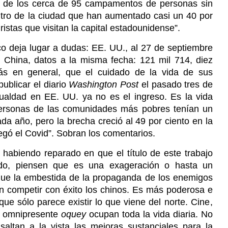
o de los cerca de 95 campamentos de personas sin
tro de la ciudad que han aumentado casi un 40 por
istas que visitan la capital estadounidense”.
co deja lugar a dudas: EE. UU., al 27 de septiembre
 China, datos a la misma fecha: 121 mil 714, diez
s en general, que el cuidado de la vida de sus
ublicar el diario
Washington Post
el pasado tres de
gualdad en EE. UU. ya no es el ingreso. Es la vida
ersonas de las comunidades más pobres tenían un
a año, pero la brecha creció al 49 por ciento en la
egó el Covid”. Sobran los comentarios.
abiendo reparado en que el título de este trabajo
o, piensen que es una exageración o hasta un
ue la embestida de la propaganda de los enemigos
 competir con éxito los chinos. Es más poderosa e
que sólo parece existir lo que viene del norte.
Cine,
l omnipresente
oquey
ocupan toda la vida diaria. No
altan a la vista las mejoras sustanciales para la