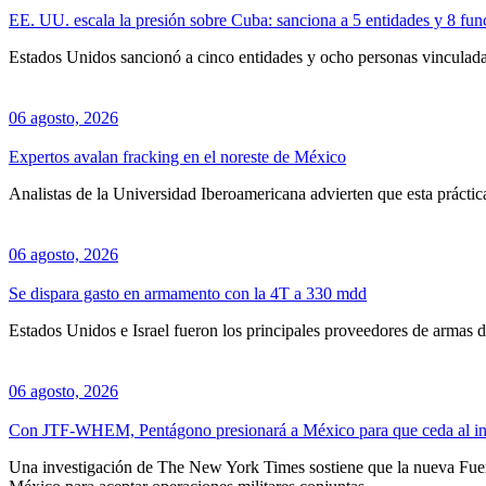
EE. UU. escala la presión sobre Cuba: sanciona a 5 entidades y 8 func
Estados Unidos sancionó a cinco entidades y ocho personas vinculadas 
06 agosto, 2026
Expertos avalan fracking en el noreste de México
Analistas de la Universidad Iberoamericana advierten que esta prácti
06 agosto, 2026
Se dispara gasto en armamento con la 4T a 330 mdd
Estados Unidos e Israel fueron los principales proveedores de armas 
06 agosto, 2026
Con JTF-WHEM, Pentágono presionará a México para que ceda al int
Una investigación de The New York Times sostiene que la nueva Fuer