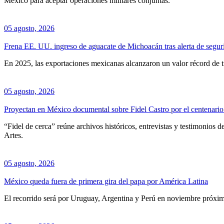
México para aceptar operaciones militares conjuntas.
05 agosto, 2026
Frena EE. UU. ingreso de aguacate de Michoacán tras alerta de segur
En 2025, las exportaciones mexicanas alcanzaron un valor récord de t
05 agosto, 2026
Proyectan en México documental sobre Fidel Castro por el centenario 
“Fidel de cerca” reúne archivos históricos, entrevistas y testimonios d
Artes.
05 agosto, 2026
México queda fuera de primera gira del papa por América Latina
El recorrido será por Uruguay, Argentina y Perú en noviembre próxi