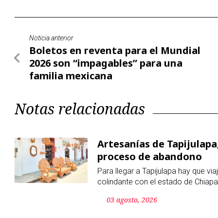
familia mexicana
Notas relacionadas
Artesanías de Tapijulapa
proceso de abandono
Para llegar a Tapijulapa hay que vi
colindante con el estado de Chiapa
03 agosto, 2026
En vez de material deport
AMLO en Tabasco
El equipo infantil ganó un torneo 
el gobernador Javier May, recibió 