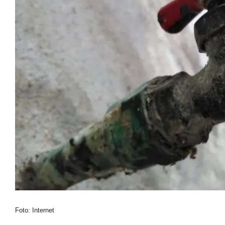
Foto: Internet
Hoy miércoles 10 de diciembre, el gobierno local de
plantas potabilizadoras Gaviotas y Dos Montes, qu
cuatro meses, continúan sin funcionar, debido a los
lluvias que han afectado su capacidad para proces
La inoperatividad de las plantas potabilizadoras ocu