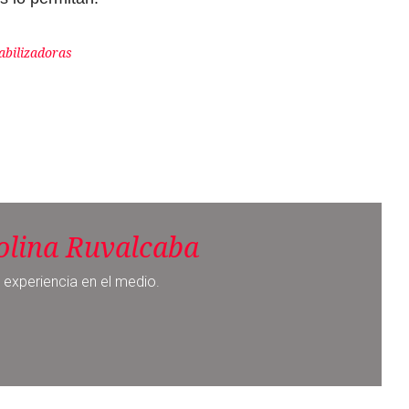
olina Ruvalcaba
 experiencia en el medio.
Noticia siguiente
Persiste la desigualdad en México:
10% concentra 71% de la riqueza