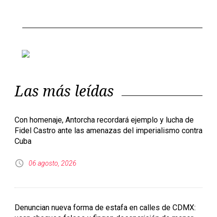
Las más leídas
Con homenaje, Antorcha recordará ejemplo y lucha de
Fidel Castro ante las amenazas del imperialismo contra
Cuba
06 agosto, 2026
Denuncian nueva forma de estafa en calles de CDMX:
usan cheques falsos y fingen desaparición de menor
05 agosto, 2026
Eclipse solar total de 2026: fecha, hora y dónde podrá