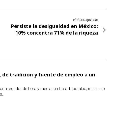
, de tradición y fuente de empleo a un
ajar alrededor de hora y media rumbo a Tacotalpa, municipio
s.
ivo, niños futbolistas reciben libro de
de fútbol en Tabasco y, durante la ceremonia encabezada por
ejemplares de un libro de Andrés Manuel López Obrador.