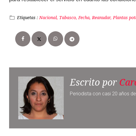
Escrito por
Car
Periodista con casi 20 años de
Noticia anterior
Boletos en reventa para el Mundial
2026 son “impagables” para una