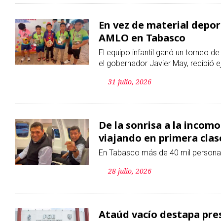
31 julio, 2026
De la sonrisa a la incom
viajando en primera clas
En Tabasco más de 40 mil personas 
28 julio, 2026
Ataúd vacío destapa pres
Dos médicos legistas son señalado
hay investigaciones por extorsión y
07 julio, 2026