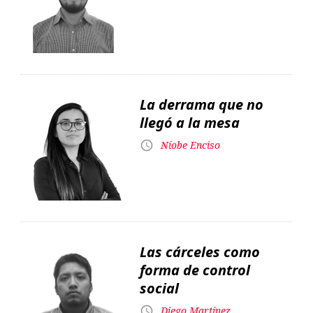
La derrama que no
llegó a la mesa
Níobe Enciso
Las cárceles como
forma de control
social
Diego Martínez
Un payador anarquista