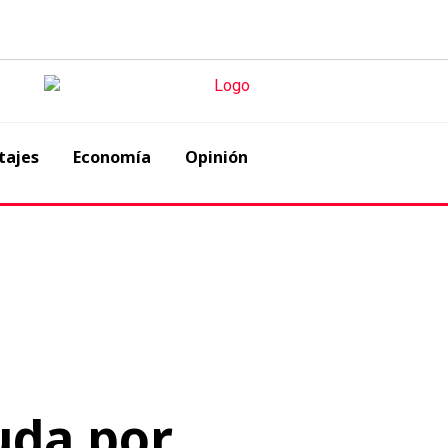
tajes
Economía
Opinión
uda por