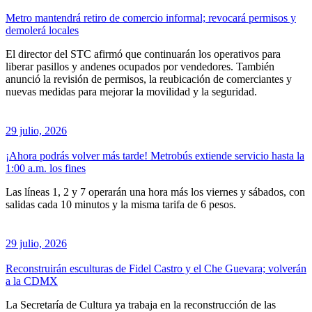
Metro mantendrá retiro de comercio informal; revocará permisos y
demolerá locales
El director del STC afirmó que continuarán los operativos para
liberar pasillos y andenes ocupados por vendedores. También
anunció la revisión de permisos, la reubicación de comerciantes y
nuevas medidas para mejorar la movilidad y la seguridad.
29 julio, 2026
¡Ahora podrás volver más tarde! Metrobús extiende servicio hasta la
1:00 a.m. los fines
Las líneas 1, 2 y 7 operarán una hora más los viernes y sábados, con
salidas cada 10 minutos y la misma tarifa de 6 pesos.
29 julio, 2026
Reconstruirán esculturas de Fidel Castro y el Che Guevara; volverán
a la CDMX
La Secretaría de Cultura ya trabaja en la reconstrucción de las