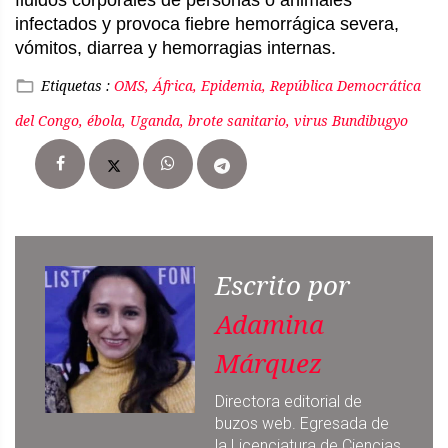
fluidos corporales de personas o animales
infectados y provoca fiebre hemorrágica severa,
vómitos, diarrea y hemorragias internas.
Etiquetas :
OMS, África, Epidemia, República Democrática
del Congo, ébola, Uganda, brote sanitario, virus Bundibugyo
Escrito por
Adamina
Márquez
Directora editorial de
buzos web. Egresada de
la Licenciatura de Ciencias