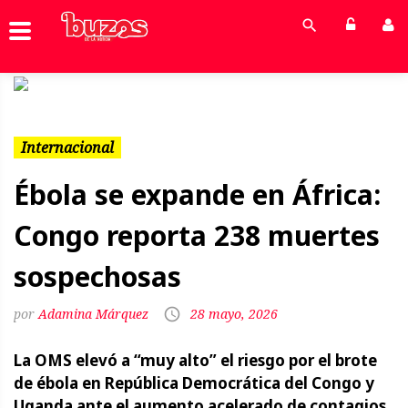
Previous
Next
Internacional
Ébola se expande en África:
Congo reporta 238 muertes
sospechosas
Adamina Márquez
28 mayo, 2026
La OMS elevó a “muy alto” el riesgo por el brote
de ébola en República Democrática del Congo y
Uganda ante el aumento acelerado de contagios