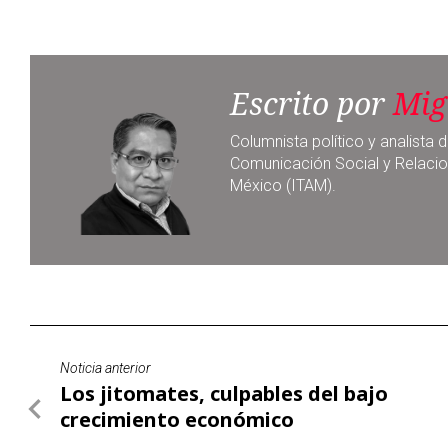
Escrito por
Mig
Columnista político y analist
Comunicación Social y Relacio
México (ITAM).
Noticia anterior
Los jitomates, culpables del bajo
crecimiento económico