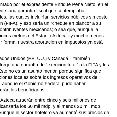
irmado por el expresidente Enrique Peña Nieto, en el
ede: una garantía fiscal que contemplaba
s, las cuales incluirían servicios públicos sin costo
ón (FIFA), y eso sería un “cheque en blanco” a su
 contribuyentes mexicanos; o sea que, aunque la
 pocos metros del Estadio Azteca –y mucho menos
ier forma, nuestra aportación en impuestos ya está
ados Unidos (EE. UU.) y Canadá – también
orgó una garantía de “exención total” a la FIFA y los
Esto no es un asunto menor, porque significa que
ciones locales sobre los ingresos operativos del
s, aunque el Gobierno Federal pudo haber
erán los beneficiados.
 Azteca atraerán entre cinco y seis millones de
lcanzaría los 60 mil mdp, y al menos 20 mil mdp
 Aunque el sector hotelero ya aumentó sus precios de