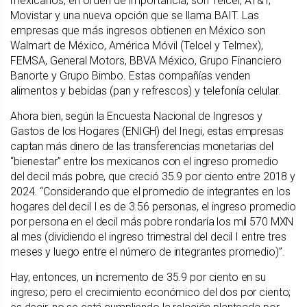
mexicanos, en orden de importancia, son Telcel, AT&T,
Movistar y una nueva opción que se llama BAIT. Las
empresas que más ingresos obtienen en México son
Walmart de México, América Móvil (Telcel y Telmex),
FEMSA, General Motors, BBVA México, Grupo Financiero
Banorte y Grupo Bimbo. Estas compañías venden
alimentos y bebidas (pan y refrescos) y telefonía celular.
Ahora bien, según la Encuesta Nacional de Ingresos y
Gastos de los Hogares (ENIGH) del Inegi, estas empresas
captan más dinero de las transferencias monetarias del
“bienestar” entre los mexicanos con el ingreso promedio
del
decil más pobre, que creció
35.9 por ciento entre 2018 y
2024. “Considerando que el promedio de integrantes en los
hogares del decil I es de 3.56 personas, el ingreso promedio
por persona en el decil más pobre rondaría los mil 570 MXN
al mes (dividiendo el ingreso trimestral del decil I entre tres
meses y luego entre el número de integrantes promedio)”.
Hay, entonces, un incremento de 35.9 por ciento en su
ingreso; pero el crecimiento económico del dos por ciento;