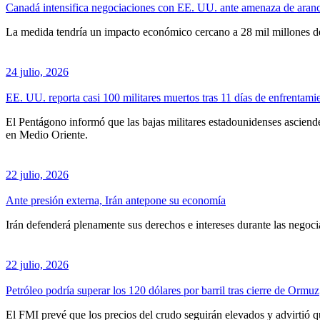
Canadá intensifica negociaciones con EE. UU. ante amenaza de aranc
La medida tendría un impacto económico cercano a 28 mil millones de
24 julio, 2026
EE. UU. reporta casi 100 militares muertos tras 11 días de enfrentami
El Pentágono informó que las bajas militares estadounidenses ascienden
en Medio Oriente.
22 julio, 2026
Ante presión externa, Irán antepone su economía
Irán defenderá plenamente sus derechos e intereses durante las neg
22 julio, 2026
Petróleo podría superar los 120 dólares por barril tras cierre de Ormuz
El FMI prevé que los precios del crudo seguirán elevados y advirtió qu