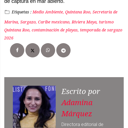
de captura en mar abierto.
Etiquetas :
Medio Ambiente, Quintana Roo, Secretaría de
Marina, Sargazo, Caribe mexicano, Riviera Maya, turismo
Quintana Roo, contaminación de playas, temporada de sargazo
2026
Escrito por
Adamina
Márquez
Directora editorial de