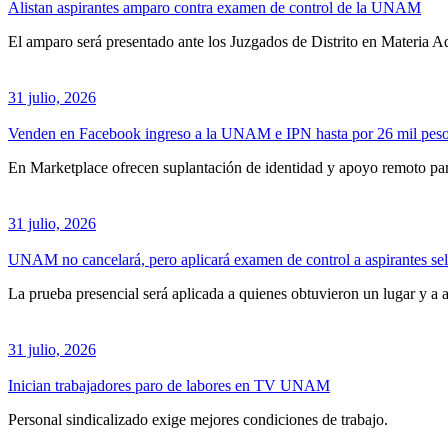
Alistan aspirantes amparo contra examen de control de la UNAM
El amparo será presentado ante los Juzgados de Distrito en Materia A
31 julio, 2026
Venden en Facebook ingreso a la UNAM e IPN hasta por 26 mil pes
En Marketplace ofrecen suplantación de identidad y apoyo remoto para
31 julio, 2026
UNAM no cancelará, pero aplicará examen de control a aspirantes se
La prueba presencial será aplicada a quienes obtuvieron un lugar y a a
31 julio, 2026
Inician trabajadores paro de labores en TV UNAM
Personal sindicalizado exige mejores condiciones de trabajo.