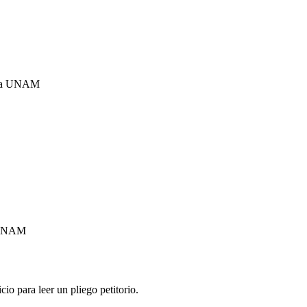
e la UNAM
a UNAM
io para leer un pliego petitorio.