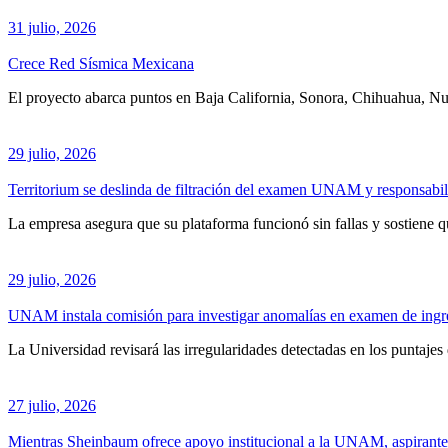
31 julio, 2026
Crece Red Sísmica Mexicana
El proyecto abarca puntos en Baja California, Sonora, Chihuahua, N
29 julio, 2026
Territorium se deslinda de filtración del examen UNAM y responsabiliz
La empresa asegura que su plataforma funcionó sin fallas y sostiene 
29 julio, 2026
UNAM instala comisión para investigar anomalías en examen de ing
La Universidad revisará las irregularidades detectadas en los puntajes
27 julio, 2026
Mientras Sheinbaum ofrece apoyo institucional a la UNAM, aspirante