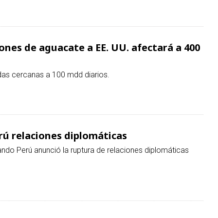
das cercanas a 100 mdd diarios.
rú relaciones diplomáticas
ndo Perú anunció la ruptura de relaciones diplomáticas
 en el noreste de México
mericana advierten que esta práctica provocará
daños a economías locales.