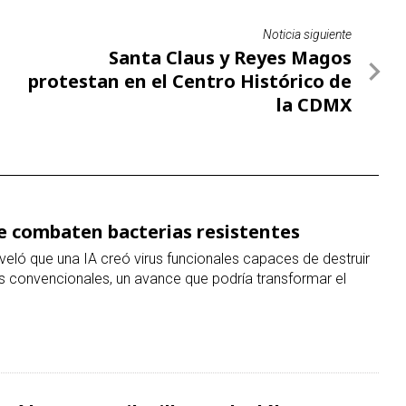
ue combaten bacterias resistentes
veló que una IA creó virus funcionales capaces de destruir
os convencionales, un avance que podría transformar el
rá hasta 42 mil millones de dólares
ue ningún beneficio económico justifica esta práctica