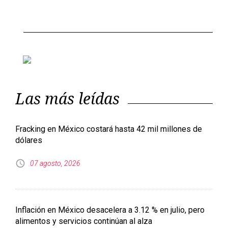
Las más leídas
Fracking en México costará hasta 42 mil millones de
dólares
07 agosto, 2026
Inflación en México desacelera a 3.12 % en julio, pero
alimentos y servicios continúan al alza
07 agosto, 2026
Salud descarta brote de ciclosporiasis en México tras
alertas de EE. UU. y Reino Unido