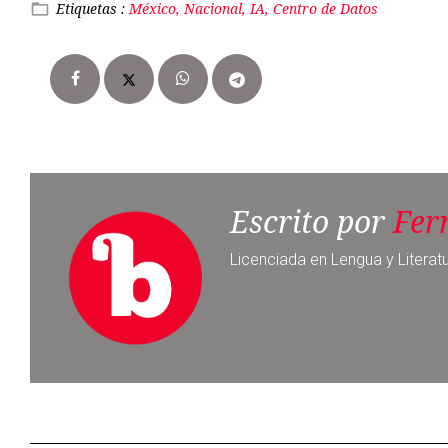
Escrito por
Fer
Licenciada en Lengua y Literat
Noticia anterior
Reportan desplome de avioneta
cerca del aeropuerto de Toluca