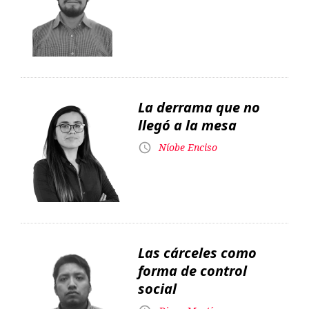
La derrama que no
llegó a la mesa
Níobe Enciso
Las cárceles como
forma de control
social
Diego Martínez
Un payador anarquista