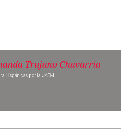
nanda Trujano Chavarría
ura Hispánicas por la UAEM.
Noticia siguiente
Santa Claus y Reyes Magos
protestan en el Centro Histórico de
la CDMX