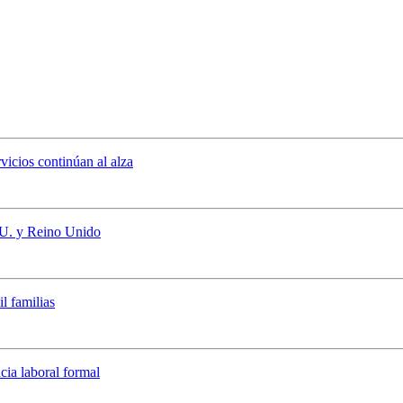
vicios continúan al alza
 UU. y Reino Unido
l familias
cia laboral formal