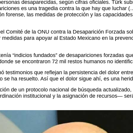
rsonas desaparecidas, según cifras oficiales. Türk subr
riciones es una tragedia contra la que hay que luchar (
 forense, las medidas de protección y las capacidades de
 el Comité de la ONU contra la Desaparición Forzada soli
r medidas para apoyar al Estado Mexicano en la prevenci
enía “indicios fundados” de desapariciones forzadas que
, donde se encontraron 72 mil restos humanos no identifi
ó testimonios que reflejan la persistencia del dolor ent
se ha resuelto. Así que el dolor sigue ahí, es una heri
ción de un protocolo nacional de búsqueda actualizado,
rdinación institucional y la asignación de recursos— será