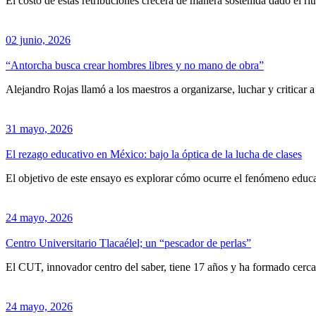
El costo de estas retribuciones crecerá de manera sostenida dado el r
02 junio, 2026
“Antorcha busca crear hombres libres y no mano de obra”
Alejandro Rojas llamó a los maestros a organizarse, luchar y criticar 
31 mayo, 2026
El rezago educativo en México: bajo la óptica de la lucha de clases
El objetivo de este ensayo es explorar cómo ocurre el fenómeno educa
24 mayo, 2026
Centro Universitario Tlacaélel; un “pescador de perlas”
El CUT, innovador centro del saber, tiene 17 años y ha formado cerca 
24 mayo, 2026