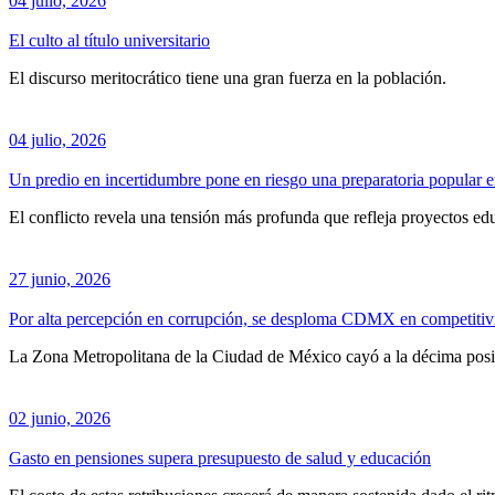
04 julio, 2026
El culto al título universitario
El discurso meritocrático tiene una gran fuerza en la población.
04 julio, 2026
Un predio en incertidumbre pone en riesgo una preparatoria popular 
El conflicto revela una tensión más profunda que refleja proyectos educ
27 junio, 2026
Por alta percepción en corrupción, se desploma CDMX en competitiv
La Zona Metropolitana de la Ciudad de México cayó a la décima posic
02 junio, 2026
Gasto en pensiones supera presupuesto de salud y educación